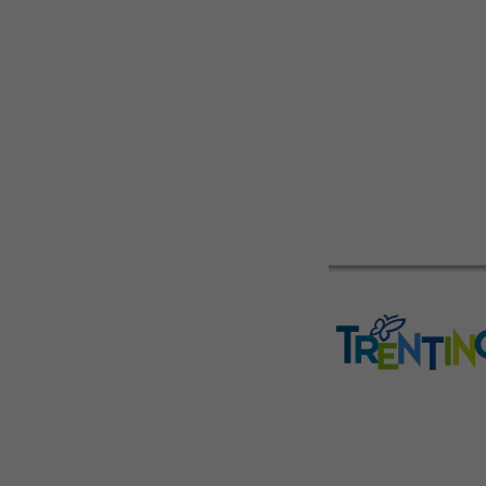
servita in dive
tutte appartene
Possiamo ospit
battesimi, comu
le vostre esige
38060 Cologna di 