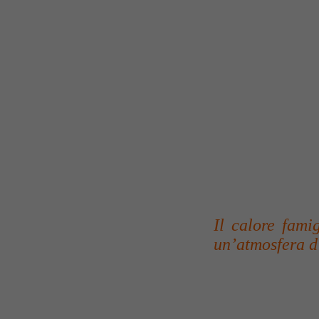
lavora gomito
assicurare ai c
ambiente conviv
I locali sono
susseguono l’u
pavimenti in co
appesi alle pa
rustico, un’atm
un caldo chale
Il calore fami
un’atmosfera d’
E quanto alla c
tradizione. Tut