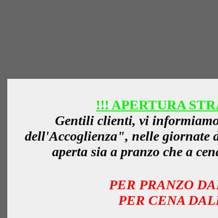
0039 0464.521065 
P.Iva: 022430102
!!! APERTURA STR
Gentili clienti, vi informiam
dell'Accoglienza", nelle giornate 
aperta sia a pranzo che a cena
PER PRANZO DAL
PER CENA DALL