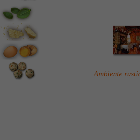
Tratt
Eventi Speciali
Dove Siamo
Contatti-Prenotazioni
Guestbook
Ambiente rusti
Situata nel bo
Garda, la Tratt
che s
orge in un
Fondata alla f
tradizione è st
Ora tocca alla